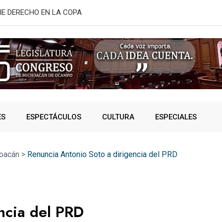
ORIA “GRAL. LÁZARO CÁRDENAS”; YARABÍ
Reconocimien
ES
ESPECTÁCULOS
CULTURA
ESPECIALES
oacán
>
Renuncia Antonio Soto a dirigencia del PRD
ncia del PRD