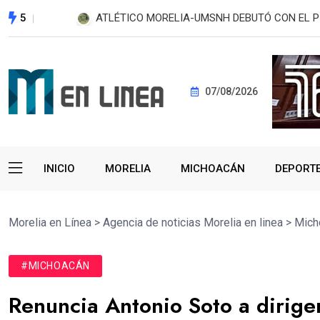
5
RINDE PROTESTA DIRECTORA DE LA PREPARAT
07/08/2026
INICIO
MORELIA
MICHOACÁN
DEPORT
Morelia en Línea
>
Agencia de noticias Morelia en linea
>
Mich
#MICHOACÁN
Renuncia Antonio Soto a dirige