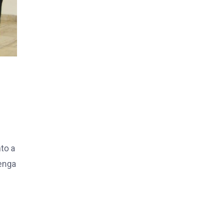
to a
tenga