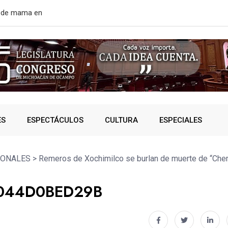
r de mama en
EE. UU. rean
ES
ESPECTÁCULOS
CULTURA
ESPECIALES
IONALES
>
Remeros de Xochimilco se burlan de muerte de “Che
E044D0BED29B