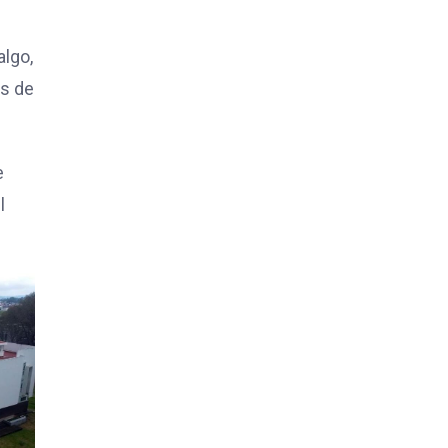
algo,
ás de
e
l