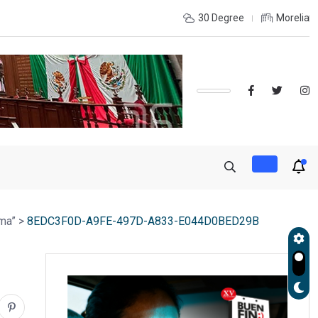
udará exportación de aguacate a partir de mañana
30 Degree
Morelia
ma”
>
8EDC3F0D-A9FE-497D-A833-E044D0BED29B