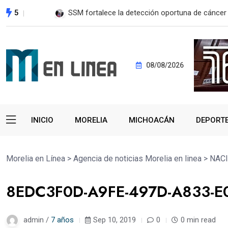
5
SSM fortalece la detección oportuna de cánce
08/08/2026
INICIO
MORELIA
MICHOACÁN
DEPORT
Morelia en Línea
>
Agencia de noticias Morelia en linea
>
NAC
8EDC3F0D-A9FE-497D-A833-
admin /
7 años
Sep 10, 2019
0
0 min read