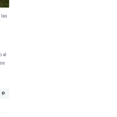
 las
o al
los