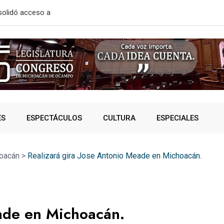
ara prevenir riesgos de
ATLÉTICO M
ES
ESPECTÁCULOS
CULTURA
ESPECIALES
oacán
>
Realizará gira Jose Antonio Meade en Michoacán.
eade en Michoacán.