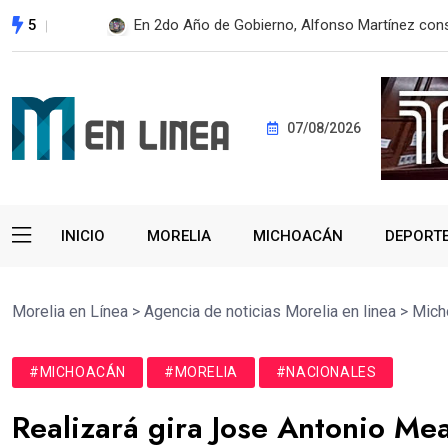
5
Despliega SSM brigada sanitaria en Pátzcuaro p
07/08/2026
INICIO
MORELIA
MICHOACÁN
DEPORT
Morelia en Línea
>
Agencia de noticias Morelia en linea
>
Mich
#MICHOACÁN
#MORELIA
#NACIONALES
Realizará gira Jose Antonio M