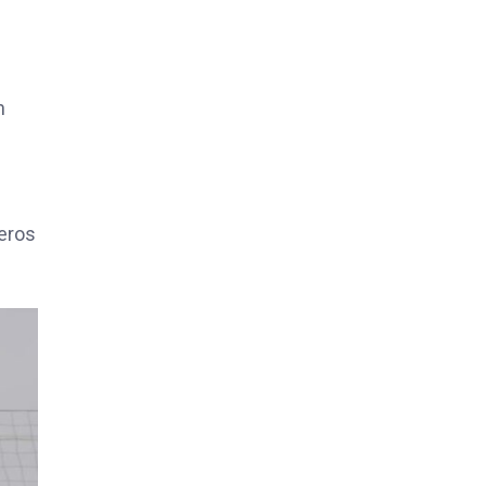
n
meros