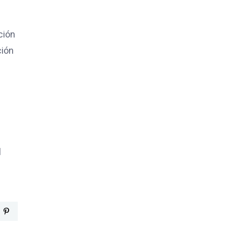
ción
ción
l