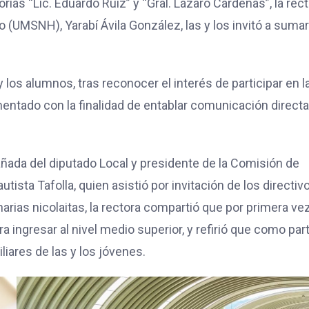
ias “Lic. Eduardo Ruiz” y “Gral. Lázaro Cárdenas”, la rec
 (UMSNH), Yarabí Ávila González, las y los invitó a suma
y los alumnos, tras reconocer el interés de participar en l
entado con la finalidad de entablar comunicación direct
añada del diputado Local y presidente de la Comisión de
ista Tafolla, quien asistió por invitación de los directiv
narias nicolaitas, la rectora compartió que por primera ve
a ingresar al nivel medio superior, y refirió que como par
iares de las y los jóvenes.