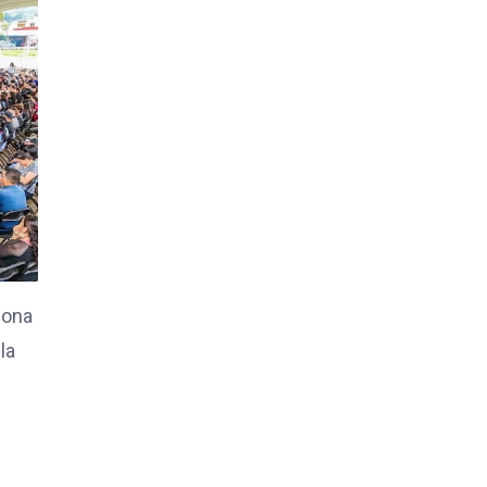
iona
la