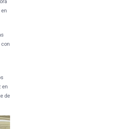
tora
r en
as
a con
os
z en
te de