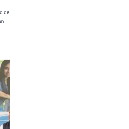
ad de
an