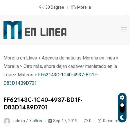
30 Degree
Morelia
Morelia en Línea
>
Agencia de noticias Morelia en linea
>
Morelia
>
Otro más, ahora dejan cadáver maniatado en la
López Mateos
>
FF62143C-1C40-4937-BD1F-
D83D14B9D701
FF62143C-1C40-4937-BD1F-
D83D14B9D701
admin /
7 años
Sep 17, 2019
0
0 min read