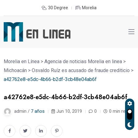
30 Degree
Morelia
Morelia en Línea
>
Agencia de noticias Morelia en linea
>
Michoacán
>
Osvaldo Ruíz es acusado de fraude crediticio
>
a42762e8-e5dc-4b66-b2df-3cb48e04ab6f
a42762e8-e5dc-4b66-b2df-3cb48e04ab6f
admin /
7 años
Jun 10, 2019
0
0 min read