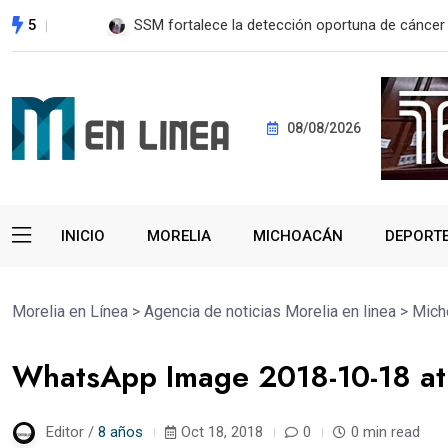
5
EE. UU. reanudará exportación de aguacate a pa
08/08/2026
INICIO
MORELIA
MICHOACÁN
DEPORT
Morelia en Línea
>
Agencia de noticias Morelia en linea
>
Mich
WhatsApp Image 2018-10-18 at
Editor /
8 años
Oct 18, 2018
0
0 min read