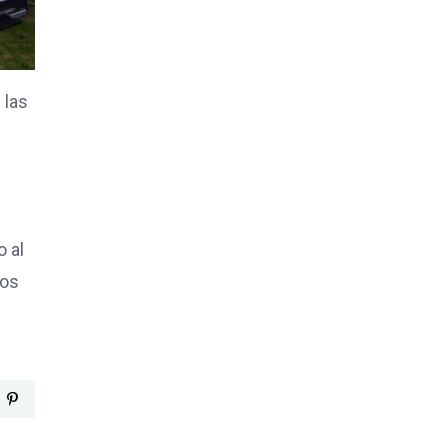
 las
o al
los