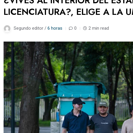
¿VIVES AL INTERIOR DEL EST
LICENCIATURA?, ELIGE A LA 
Segundo editor /
6 horas
0
2 min read