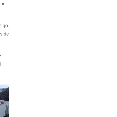
tan
algo,
ás de
e
l