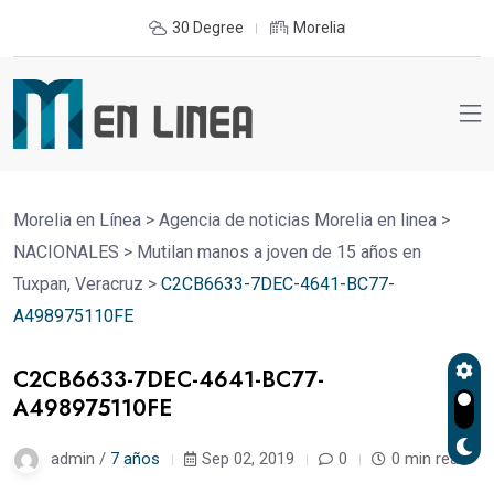
30 Degree
Morelia
Morelia en Línea
>
Agencia de noticias Morelia en linea
>
NACIONALES
>
Mutilan manos a joven de 15 años en
Tuxpan, Veracruz
>
C2CB6633-7DEC-4641-BC77-
A498975110FE
C2CB6633-7DEC-4641-BC77-
A498975110FE
admin /
7 años
Sep 02, 2019
0
0 min read