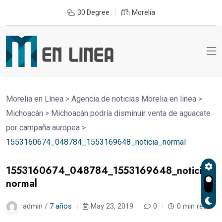
30 Degree
Morelia
Morelia en Línea
>
Agencia de noticias Morelia en linea
>
Michoacán
>
Michoacán podría disminuir venta de aguacate
por campaña auropea
>
1553160674_048784_1553169648_noticia_normal
1553160674_048784_1553169648_noticia_
normal
admin /
7 años
May 23, 2019
0
0 min read