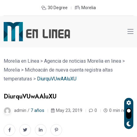
30 Degree
Morelia
Morelia en Línea
>
Agencia de noticias Morelia en linea
>
Morelia
>
Michoacán de nueva cuenta registra altas
temperaturas
>
DiurquVUwAAluXU
DiurquVUwAAluXU
admin /
7 años
May 23, 2019
0
0 min read