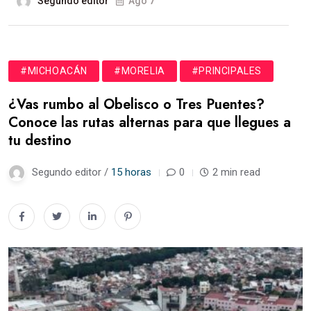
Segundo editor
Ago 7
#MICHOACÁN
#MORELIA
#PRINCIPALES
¿Vas rumbo al Obelisco o Tres Puentes?
Conoce las rutas alternas para que llegues a
tu destino
Segundo editor /
15 horas
0
2 min read