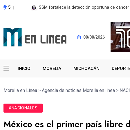
5
EE. UU. reanudará exportación de aguacate a pa
08/08/2026
INICIO
MORELIA
MICHOACÁN
DEPORT
Morelia en Línea
>
Agencia de noticias Morelia en linea
>
NAC
#NACIONALES
México es el primer país libre