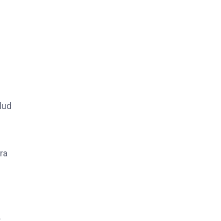
lud
ra
.