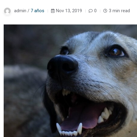
admin /
7 años
Nov 13, 2019
0
3 min read