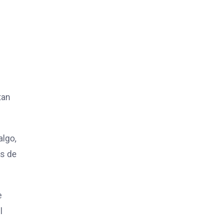
tan
algo,
ás de
e
l