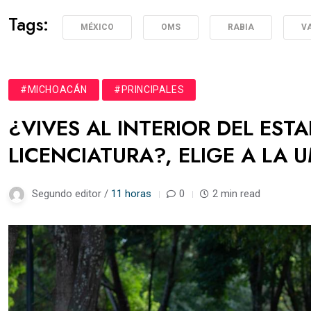
Tags:
MÉXICO
OMS
RABIA
V
#MICHOACÁN
#PRINCIPALES
¿VIVES AL INTERIOR DEL EST
LICENCIATURA?, ELIGE A LA 
Segundo editor /
11 horas
0
2 min read