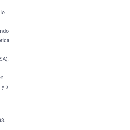
 lo
undo
rica
SA),
on
 y a
83.