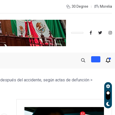
e coordinación con autoridades de EE.UU. para reforzar seguridad
30 Degree
Morelia
 después del accidente, según actas de defunción
>