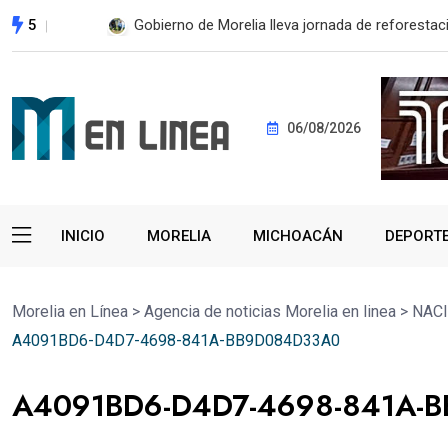
5
ESTE MIÉRCOLES, UMSNH LANZA TERCERA C
06/08/2026
INICIO
MORELIA
MICHOACÁN
DEPORT
Morelia en Línea
>
Agencia de noticias Morelia en linea
>
NAC
A4091BD6-D4D7-4698-841A-BB9D084D33A0
A4091BD6-D4D7-4698-841A-