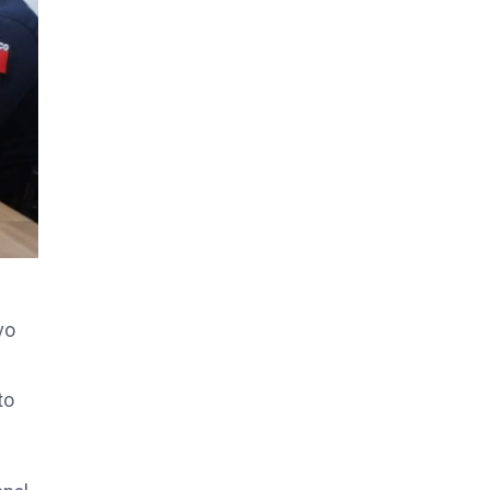
vo
to