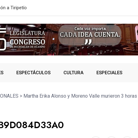
ONVOCATORIA DE NUEVO INGRESO
SSP fortalec
ES
ESPECTÁCULOS
CULTURA
ESPECIALES
IONALES
>
Martha Erika Alonso y Moreno Valle murieron 3 horas
BB9D084D33A0