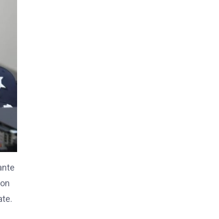
ante
con
ate.