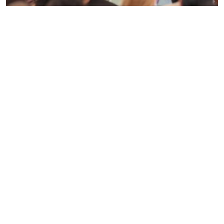
La rectora Yarabí Ávila encabezó los encuentros con
familiares de alumnas y alumnos de nuevo ingreso de las
preparatorias “Lic. Eduardo Ruiz” y “Gral. Lázaro
Cárdenas”, ubicadas en el municipio de Uruapan.
Uruapan, Michoacán, a 06 de agosto de 2026.- Al
encabezar los encuentros con madres, padres y
tutores de estudiantes de nuevo ingreso de las
escuelas preparatorias “Lic. Eduardo Ruiz” y “Gral.
Lázaro Cárdenas”, la rectora de la Universidad
Michoacana de San Nicolás de Hidalgo (UMSNH),