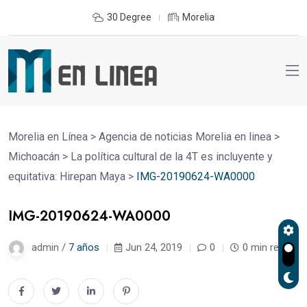
30 Degree
Morelia
Morelia en Línea
>
Agencia de noticias Morelia en linea
>
Michoacán
>
La política cultural de la 4T es incluyente y
equitativa: Hirepan Maya
>
IMG-20190624-WA0000
IMG-20190624-WA0000
admin /
7 años
Jun 24, 2019
0
0 min read