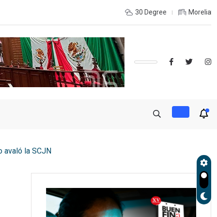
e coordinación con autoridades de EE.UU. para reforzar seguridad
30 Degree
Morelia
lo avaló la SCJN