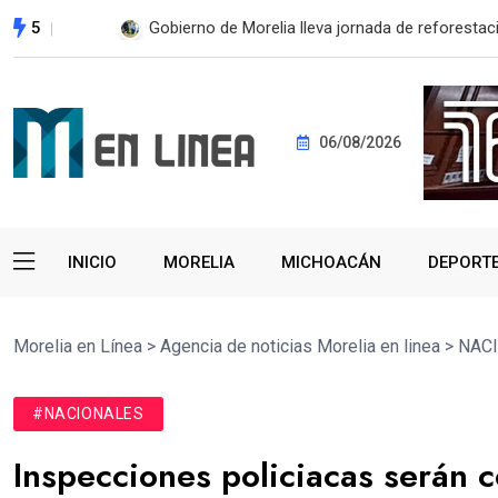
5
ESTE MIÉRCOLES, UMSNH LANZA TERCERA C
06/08/2026
INICIO
MORELIA
MICHOACÁN
DEPORT
Morelia en Línea
>
Agencia de noticias Morelia en linea
>
NAC
#NACIONALES
Inspecciones policiacas serán co