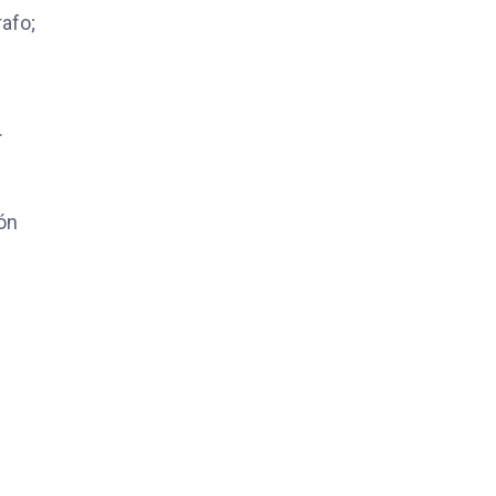
afo;
.
ón