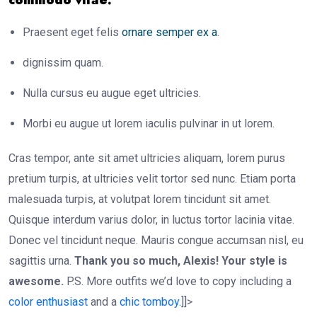
commodo vitae:
Praesent eget felis
ornare semper ex a
.
dignissim quam.
Nulla cursus eu augue eget ultricies.
Morbi eu augue ut lorem iaculis pulvinar in ut lorem.
Cras tempor, ante sit amet ultricies aliquam, lorem purus
pretium turpis, at ultricies velit tortor sed nunc. Etiam porta
malesuada turpis, at volutpat lorem tincidunt sit amet.
Quisque interdum varius dolor, in luctus tortor lacinia vitae.
Donec vel tincidunt neque. Mauris congue accumsan nisl, eu
sagittis urna.
Thank you so much, Alexis! Your style is
awesome.
P.S. More outfits we’d love to copy including a
color enthusiast
and a
chic tomboy.
]]>