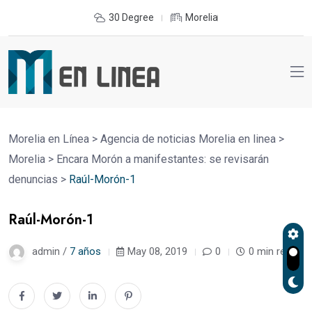
30 Degree
Morelia
Morelia en Línea
>
Agencia de noticias Morelia en linea
>
Morelia
>
Encara Morón a manifestantes: se revisarán
denuncias
>
Raúl-Morón-1
Raúl-Morón-1
admin /
7 años
May 08, 2019
0
0 min read