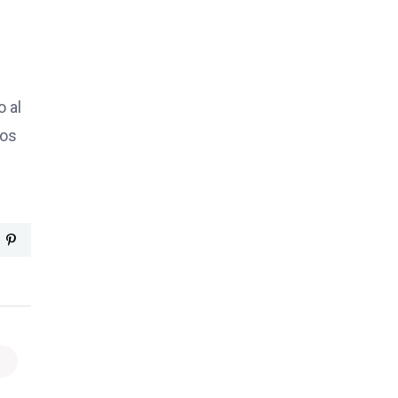
o al
los