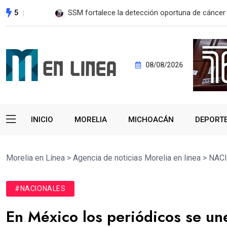
5
EE. UU. reanudará exportación de aguacate a pa
08/08/2026
INICIO
MORELIA
MICHOACÁN
DEPORT
Morelia en Línea
>
Agencia de noticias Morelia en linea
>
NAC
#NACIONALES
En México los periódicos se une