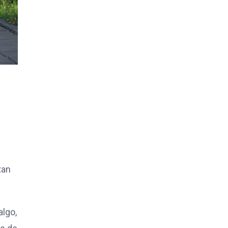
tan
algo,