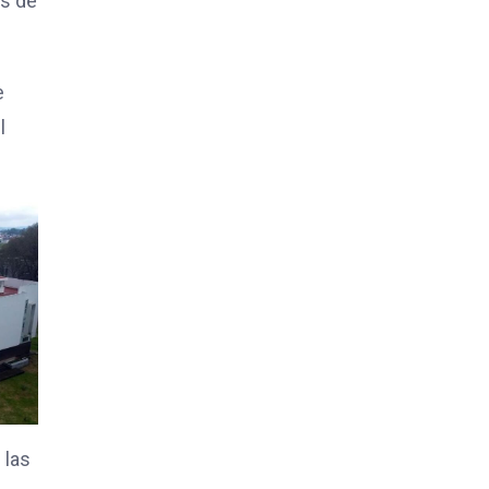
ás de
e
l
 las