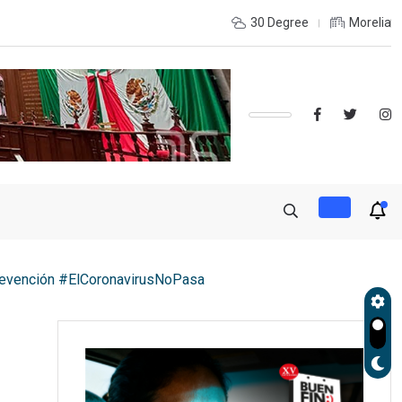
INTERIOR DEL ESTADO Y DESEAS ESTUDIAR UNA LICENCIATURA?,
30 Degree
Morelia
 prevención #ElCoronavirusNoPasa