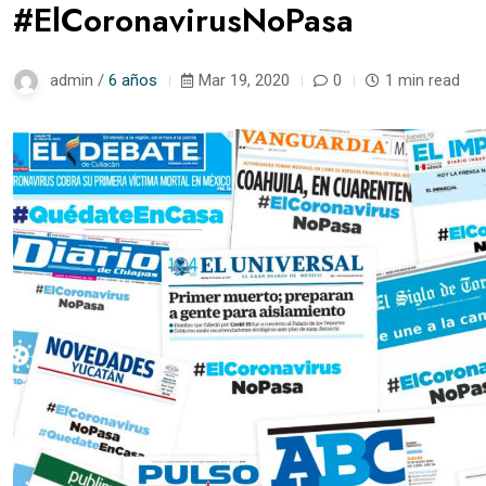
#ElCoronavirusNoPasa
admin /
6 años
Mar 19, 2020
0
1 min read