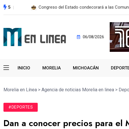
5
Autopista Maravatío-Zitácuaro será libre de pe
06/08/2026
INICIO
MORELIA
MICHOACÁN
DEPORT
Morelia en Línea
>
Agencia de noticias Morelia en linea
>
Depo
#DEPORTES
Dan a conocer precios para el