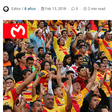
Editor /
8 años
Feb 13, 2018
0
2 min read