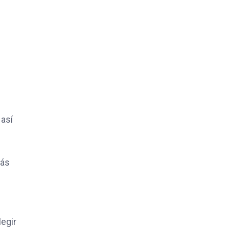
 así
más
egir