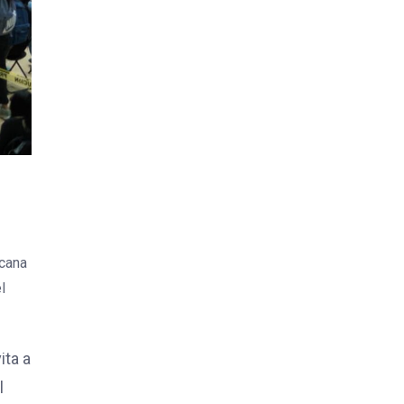
acana
l
ita a
l