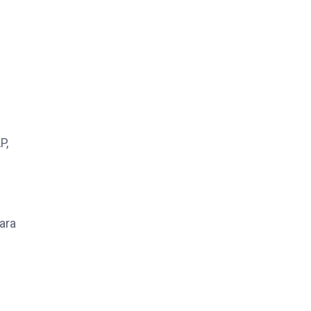
P,
ara