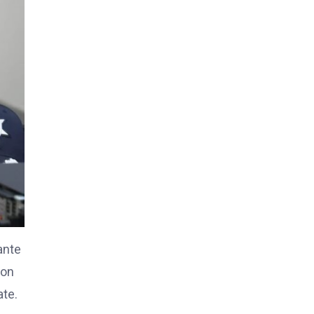
ante
con
ate.