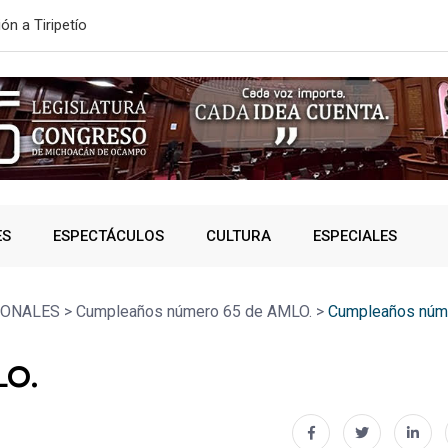
ONVOCATORIA DE NUEVO INGRESO
SSP fortalec
ES
ESPECTÁCULOS
CULTURA
ESPECIALES
IONALES
>
Cumpleaños número 65 de AMLO.
>
Cumpleaños núm
LO.