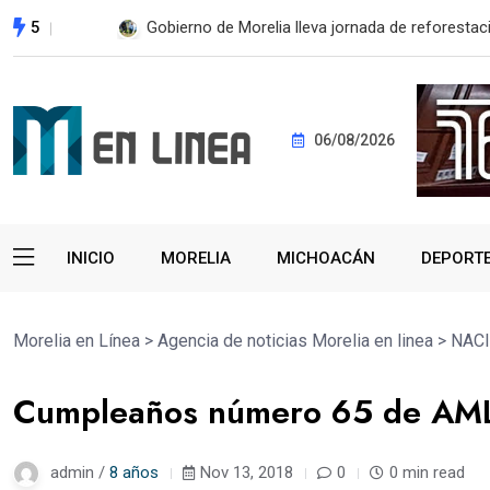
5
ESTE MIÉRCOLES, UMSNH LANZA TERCERA C
06/08/2026
INICIO
MORELIA
MICHOACÁN
DEPORT
Morelia en Línea
>
Agencia de noticias Morelia en linea
>
NAC
Cumpleaños número 65 de AM
admin /
8 años
Nov 13, 2018
0
0 min read