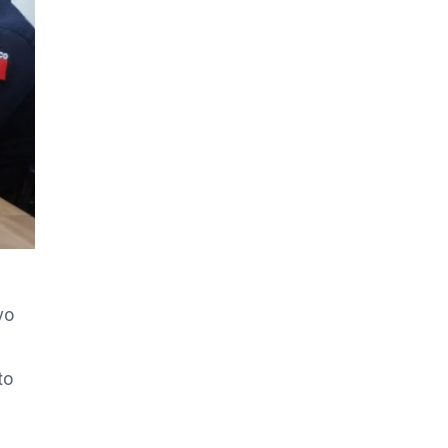
vo
to