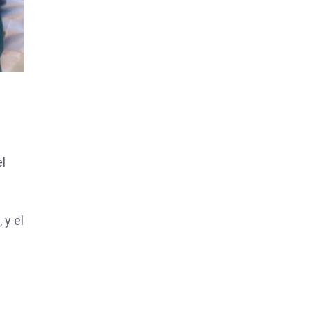
el
 y el