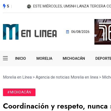
5
¿Te llaman de otro estado? Estas ladas son m
06/08/2026
INICIO
MORELIA
MICHOACÁN
DEPORT
Morelia en Línea
>
Agencia de noticias Morelia en linea
>
Mich
#MICHOACÁN
Coordinación y respeto, nunca 