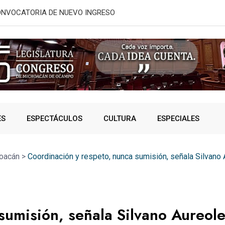
ás usadas
Supervisan a
ES
ESPECTÁCULOS
CULTURA
ESPECIALES
oacán
>
Coordinación y respeto, nunca sumisión, señala Silvano
sumisión, señala Silvano Aureol