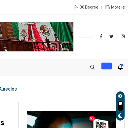
utoridades del IMSS Michoacán y gobierno estatal construcción de
30 Degree
Morelia
 Aureoles
es