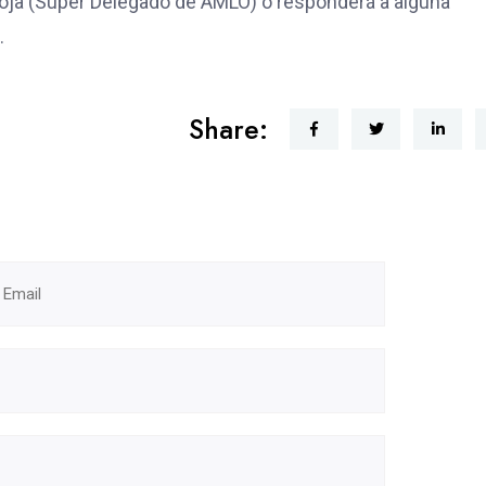
toja (Super Delegado de AMLO) o responderá a alguna
.
Share: