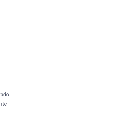
tado
nte