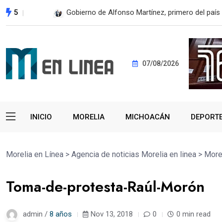
5
En 2do Año de Gobierno, Alfonso Martínez con
07/08/2026
INICIO
MORELIA
MICHOACÁN
DEPORT
Morelia en Línea
>
Agencia de noticias Morelia en linea
>
More
Toma-de-protesta-Raúl-Morón
admin /
8 años
Nov 13, 2018
0
0 min read