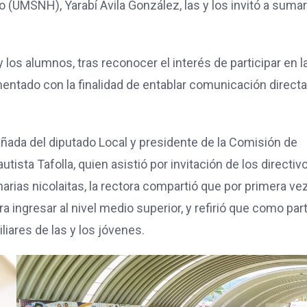
 (UMSNH), Yarabí Ávila González, las y los invitó a suma
y los alumnos, tras reconocer el interés de participar en l
entado con la finalidad de entablar comunicación direct
añada del diputado Local y presidente de la Comisión de
ista Tafolla, quien asistió por invitación de los directiv
narias nicolaitas, la rectora compartió que por primera ve
a ingresar al nivel medio superior, y refirió que como par
iares de las y los jóvenes.