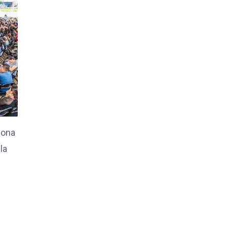
iona
la