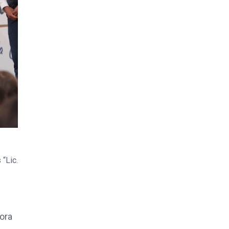
“Lic.
tora