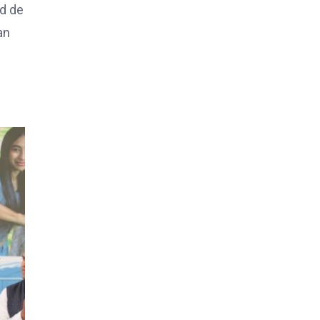
ad de
an