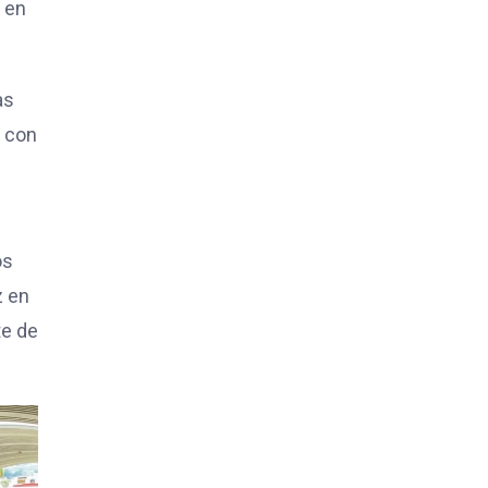
r en
as
a con
os
z en
te de