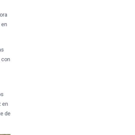
tora
r en
as
a con
os
z en
te de