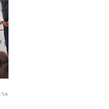
“Lic.