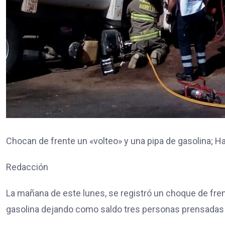
Chocan de frente un «volteo» y una pipa de gasolina; H
Redacción
La mañana de este lunes, se registró un choque de fren
gasolina dejando como saldo tres personas prensadas a