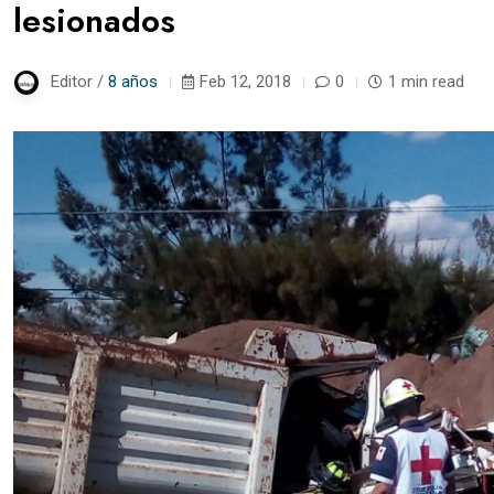
lesionados
Editor /
8 años
Feb 12, 2018
0
1 min read