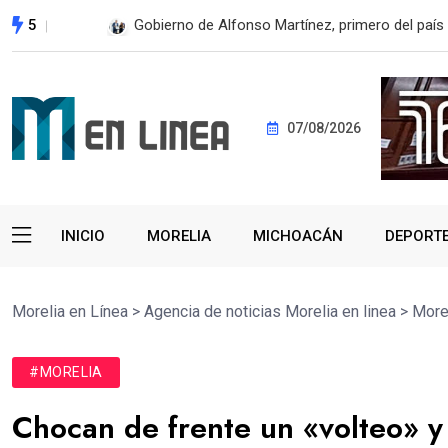
5
En 2do Año de Gobierno, Alfonso Martínez con
07/08/2026
INICIO
MORELIA
MICHOACÁN
DEPORT
Morelia en Línea
>
Agencia de noticias Morelia en linea
>
More
#MORELIA
Chocan de frente un «volteo» y