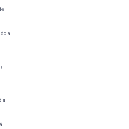
de
ado a
n
d a
á