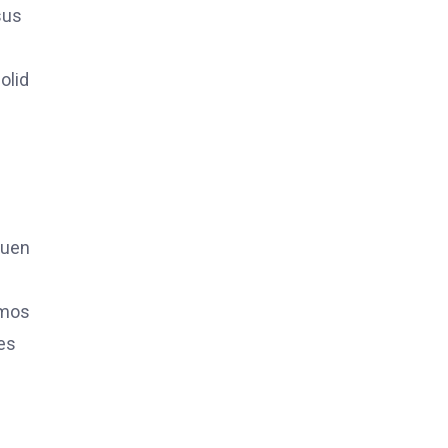
sus
olid
quen
emos
es