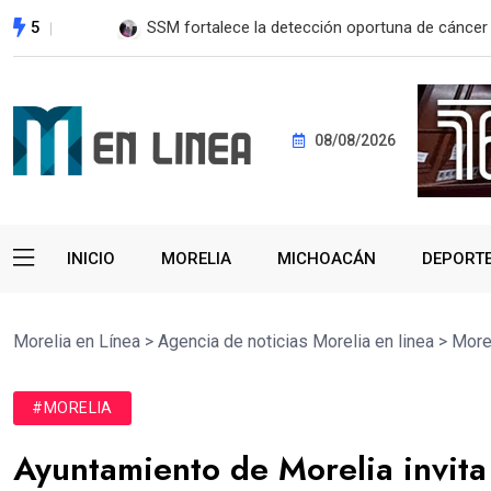
5
EE. UU. reanudará exportación de aguacate a pa
08/08/2026
INICIO
MORELIA
MICHOACÁN
DEPORT
Morelia en Línea
>
Agencia de noticias Morelia en linea
>
More
#MORELIA
Ayuntamiento de Morelia invita