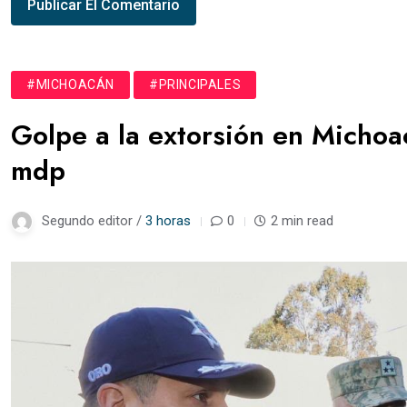
#MICHOACÁN
#PRINCIPALES
Golpe a la extorsión en Michoa
mdp
Segundo editor /
3 horas
0
2 min read