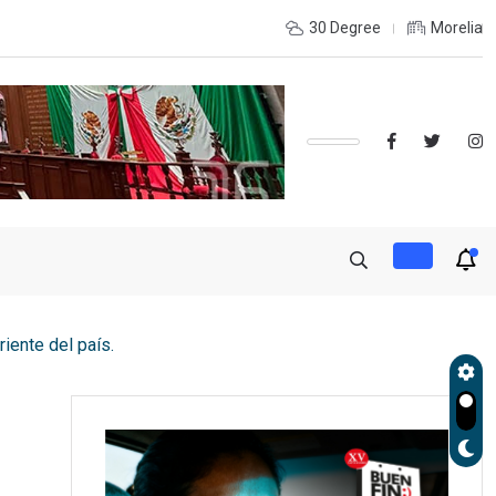
xtorsión en Michoacán: evitan pago de más
30 Degree
Morelia
iente del país.