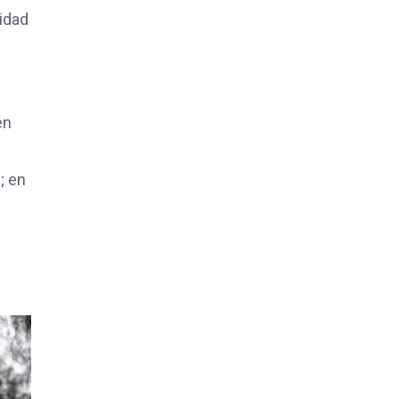
ridad
en
; en