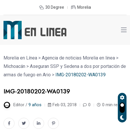
30 Degree
Morelia
Morelia en Línea
>
Agencia de noticias Morelia en linea
>
Michoacán
>
Aseguran SSP y Sedena a dos por portación de
armas de fuego en Ario
>
IMG-20180202-WA0139
IMG-20180202-WA0139
Editor /
9 años
Feb 03, 2018
0
0 min read