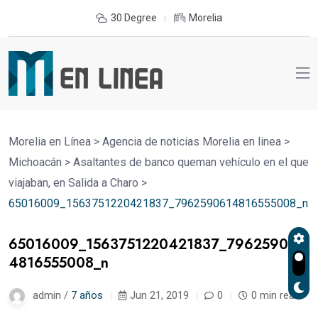
30 Degree
Morelia
Morelia en Línea
>
Agencia de noticias Morelia en linea
>
Michoacán
>
Asaltantes de banco queman vehículo en el que
viajaban, en Salida a Charo
>
65016009_1563751220421837_7962590614816555008_n
65016009_1563751220421837_796259061
4816555008_n
admin /
7 años
Jun 21, 2019
0
0 min read