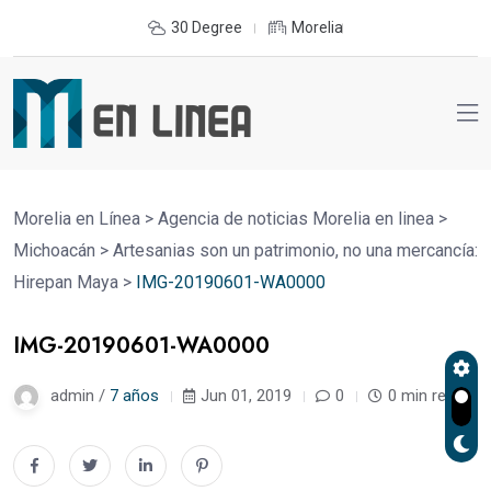
30 Degree
Morelia
Morelia en Línea
>
Agencia de noticias Morelia en linea
>
Michoacán
>
Artesanias son un patrimonio, no una mercancía:
Hirepan Maya
>
IMG-20190601-WA0000
IMG-20190601-WA0000
admin /
7 años
Jun 01, 2019
0
0 min read