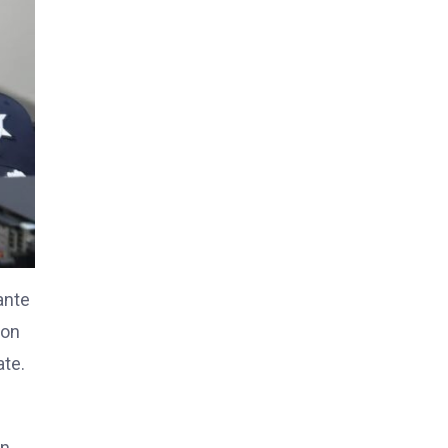
ante
con
ate.
n.