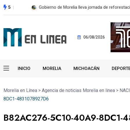
5
ESTE MIÉRCOLES, UMSNH LANZA TERCERA C
06/08/2026
INICIO
MORELIA
MICHOACÁN
DEPORT
Morelia en Línea
>
Agencia de noticias Morelia en linea
>
NAC
8DC1-483107B927D6
B82AC276-5C10-40A9-8DC1-