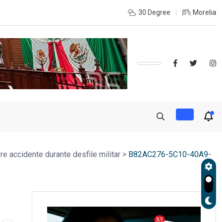
e coordinación con autoridades de EE.UU. para reforzar seguridad
30 Degree
Morelia
re accidente durante desfile militar
>
B82AC276-5C10-40A9-