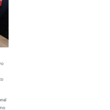
vo
to
onal
omo