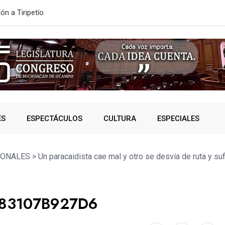
ONVOCATORIA DE NUEVO INGRESO
SSP fortalec
ES
ESPECTÁCULOS
CULTURA
ESPECIALES
IONALES
>
Un paracaidista cae mal y otro se desvía de ruta y suf
483107B927D6