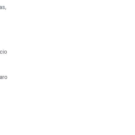
as,
cio
zaro
s