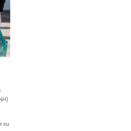
s
SNH)
ar su