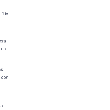
“Lic.
tora
r en
as
a con
os