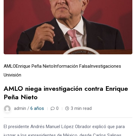
AMLO
Enrique Peña Nieto
Información Falsa
Investigaciones
Univisión
AMLO niega investigación contra Enrique
Peña Nieto
admin /
6 años
0
3 min read
El presidente Andrés Manuel López Obrador explicó que para
juzgar a los expresidentes de México, desde Carlos Salinas