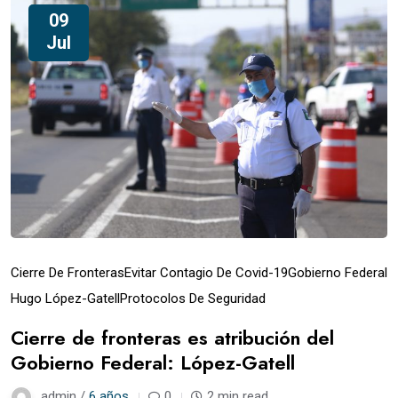
09
Jul
Cierre De Fronteras
Evitar Contagio De Covid-19
Gobierno Federal
Hugo López-Gatell
Protocolos De Seguridad
Cierre de fronteras es atribución del
Gobierno Federal: López-Gatell
admin /
6 años
0
2 min read