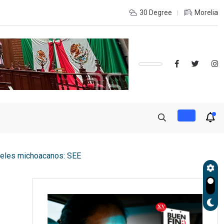
de Gobierno, Alfonso Martínez consolidó acceso a
30 Degree
Morelia
nteles michoacanos: SEE