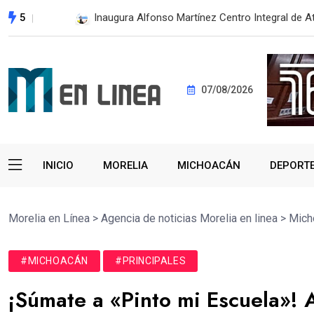
5
Obra pública sin deuda transforma Tierra Calien
07/08/2026
INICIO
MORELIA
MICHOACÁN
DEPORT
Morelia en Línea
>
Agencia de noticias Morelia en linea
>
Mich
#MICHOACÁN
#PRINCIPALES
¡Súmate a «Pinto mi Escuela»! 