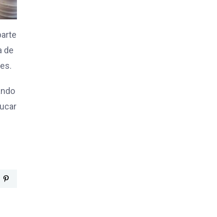
parte
a de
es.
ando
ducar