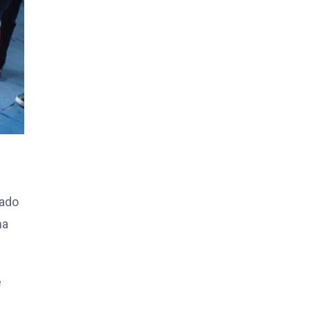
mado
ma
e