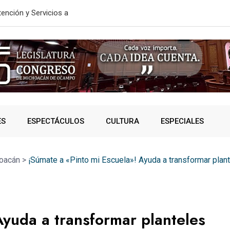
te: Bedolla
En 2do Año 
ES
ESPECTÁCULOS
CULTURA
ESPECIALES
oacán
>
¡Súmate a «Pinto mi Escuela»! Ayuda a transformar pla
Ayuda a transformar planteles