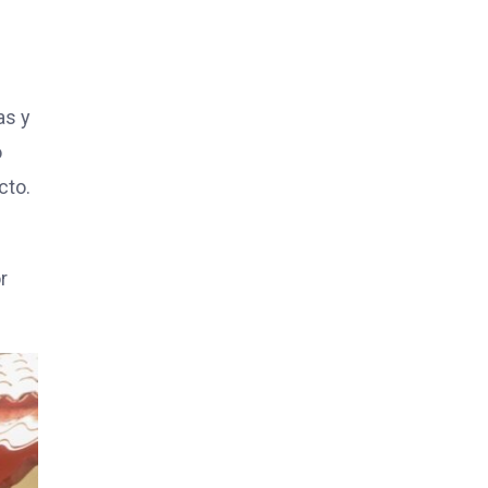
as y
o
cto.
r