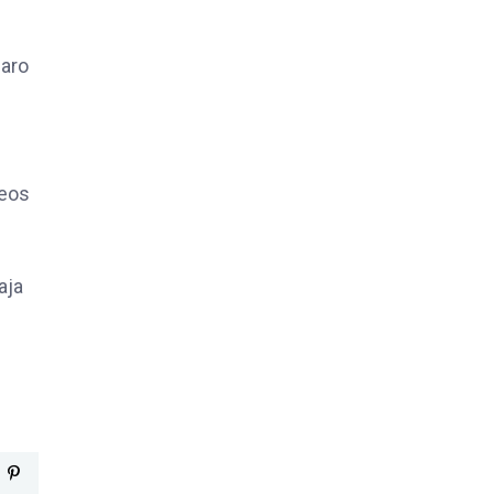
uaro
teos
aja