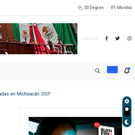
e coordinación con autoridades de EE.UU. para reforzar seguridad
30 Degree
Morelia
adas en Michoacán: SSP