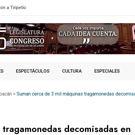
ONVOCATORIA DE NUEVO INGRESO
SSP fortalec
ES
ESPECTÁCULOS
CULTURA
ESPECIALES
oacán
>
Suman cerca de 3 mil máquinas tragamonedas decomis
s tragamonedas decomisadas en