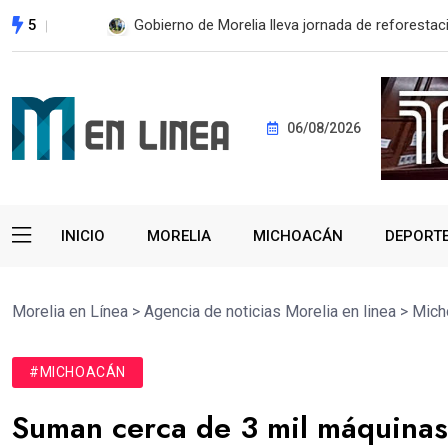
5
ESTE MIÉRCOLES, UMSNH LANZA TERCERA C
06/08/2026
INICIO
MORELIA
MICHOACÁN
DEPORT
Morelia en Línea
>
Agencia de noticias Morelia en linea
>
Mich
#MICHOACÁN
Suman cerca de 3 mil máquina