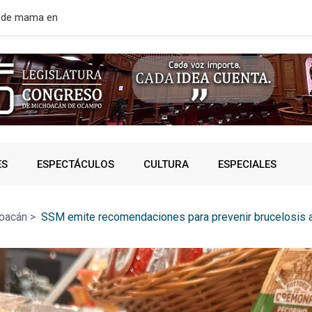
rtir de mañana
¿VIVES AL 
ES
ESPECTÁCULOS
CULTURA
ESPECIALES
oacán
>
SSM emite recomendaciones para prevenir brucelosis 