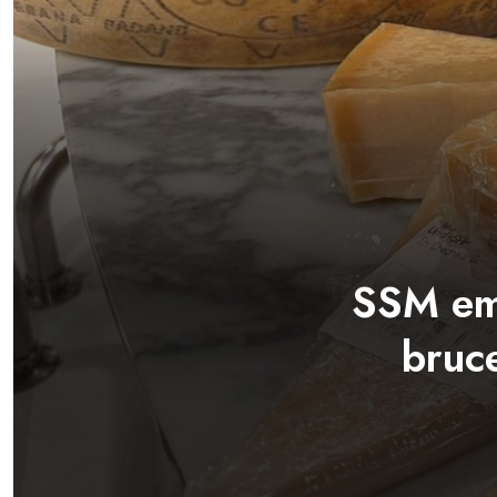
SSM emi
bruc