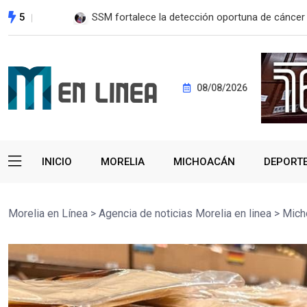
5
EE. UU. reanudará exportación de aguacate a pa
08/08/2026
INICIO
MORELIA
MICHOACÁN
DEPORT
Morelia en Línea
>
Agencia de noticias Morelia en linea
>
Mich