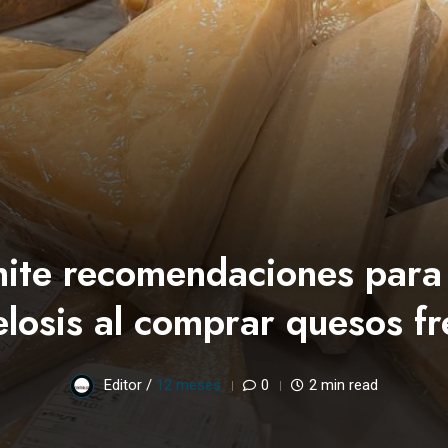
te recomendaciones para 
elosis al comprar quesos fr
Editor /
12 meses
0
2 min read