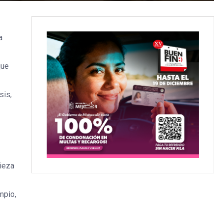
a
que
sis,
pieza
mpio,