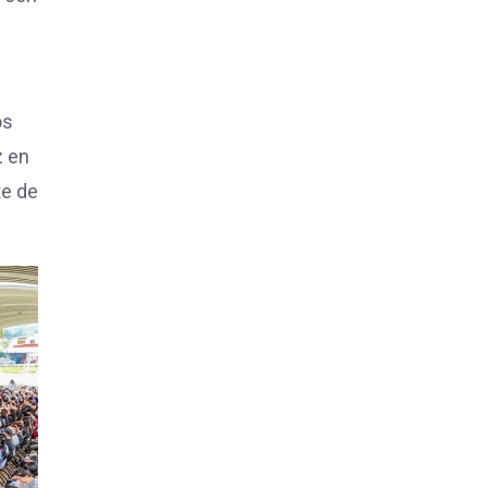
os
z en
te de