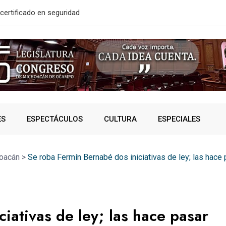
solidó acceso a
A SUMAR EN
ES
ESPECTÁCULOS
CULTURA
ESPECIALES
oacán
>
Se roba Fermín Bernabé dos iniciativas de ley; las hac
iativas de ley; las hace pasar