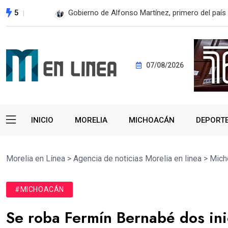
5
En 2do Año de Gobierno, Alfonso Martínez con
07/08/2026
INICIO
MORELIA
MICHOACÁN
DEPORT
Morelia en Línea
>
Agencia de noticias Morelia en linea
>
Mich
#MICHOACÁN
Se roba Fermín Bernabé dos inic