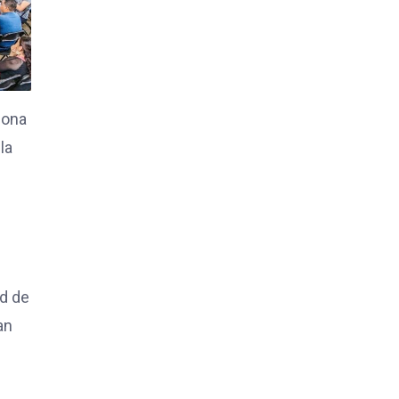
iona
la
ad de
an