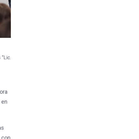
“Lic.
tora
r en
as
a con