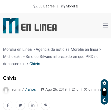
30 Degree
Morelia
Morelia en Línea
>
Agencia de noticias Morelia en linea
>
Michoacán
>
Se dice Silvano interesado en que PRD no
desaparezca
>
Chivis
Chivis
admin /
7 años
Ago 26, 2019
0
0 min read