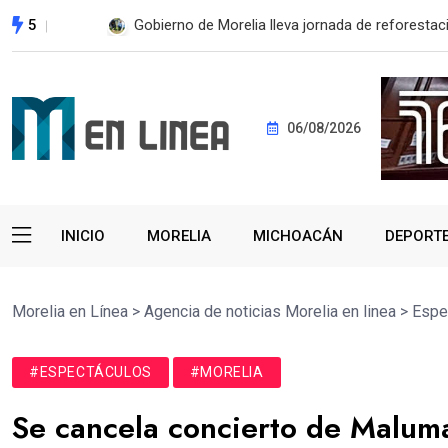
5
ESTE MIÉRCOLES, UMSNH LANZA TERCERA C
06/08/2026
INICIO
MORELIA
MICHOACÁN
DEPORT
Morelia en Línea
>
Agencia de noticias Morelia en linea
>
Espe
#ESPECTÁCULOS
#MORELIA
Se cancela concierto de Malum