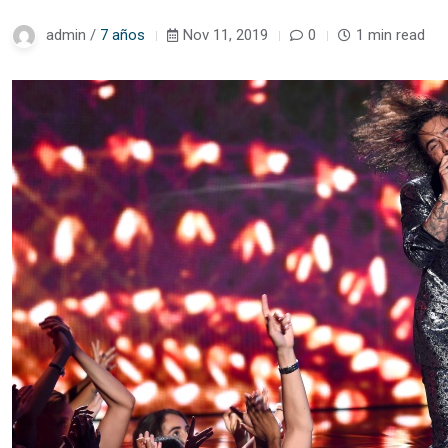
admin /
7 años
Nov 11, 2019
0
1 min read