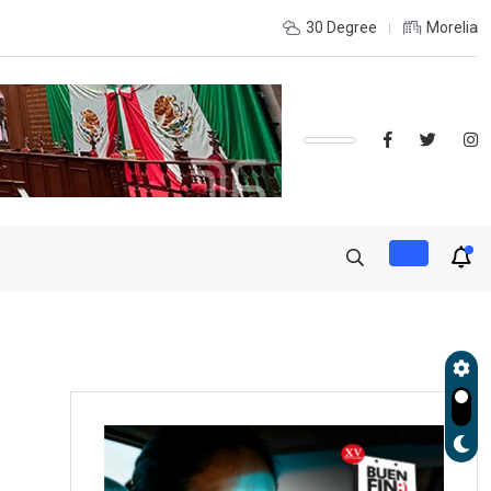
e coordinación con autoridades de EE.UU. para reforzar seguridad
30 Degree
Morelia