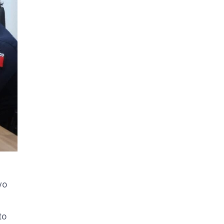
vo
to