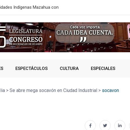
aje; ahorrarán 40 minutos de
ESTE MIÉRC
ES
ESPECTÁCULOS
CULTURA
ESPECIALES
lia
>
Se abre mega socavón en Ciudad Industrial
>
socavon