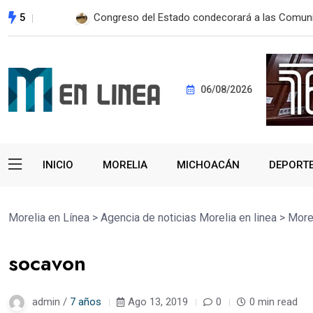
5
Autopista Maravatío-Zitácuaro será libre de pe
06/08/2026
INICIO
MORELIA
MICHOACÁN
DEPORT
Morelia en Línea
>
Agencia de noticias Morelia en linea
>
More
socavon
admin /
7 años
Ago 13, 2019
0
0 min read