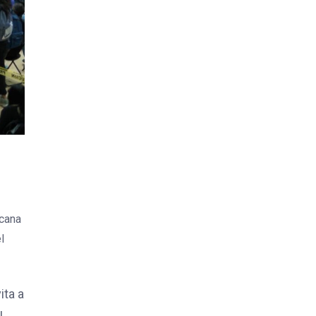
acana
l
ita a