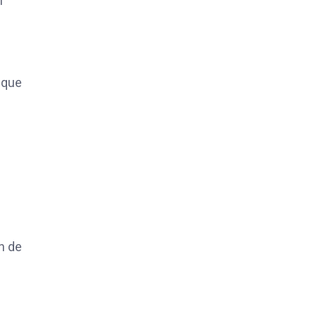
l
 que
n de