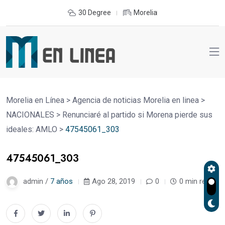
30 Degree
Morelia
Morelia en Línea
>
Agencia de noticias Morelia en linea
>
NACIONALES
>
Renunciaré al partido si Morena pierde sus
ideales: AMLO
>
47545061_303
47545061_303
admin /
7 años
Ago 28, 2019
0
0 min read