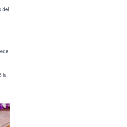
o del
lece
 la