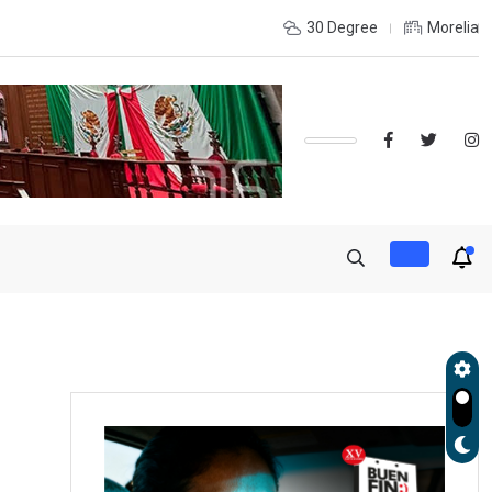
ínez posiciona a Morelia entre los destinos turísticos con
30 Degree
Morelia