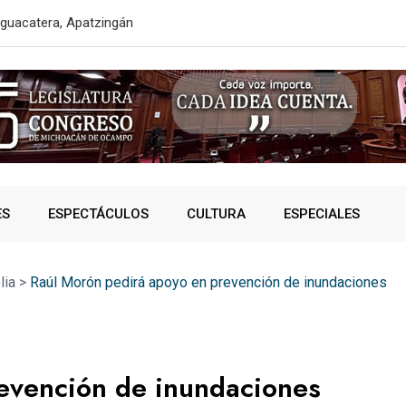
r de mama en
Alfonso Mart
ES
ESPECTÁCULOS
CULTURA
ESPECIALES
lia
>
Raúl Morón pedirá apoyo en prevención de inundaciones
evención de inundaciones