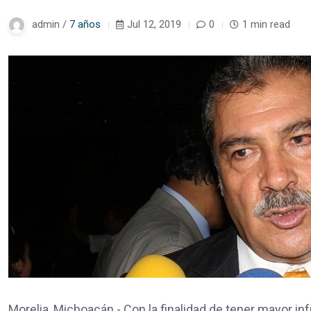
admin /
7 años
Jul 12, 2019
0
1 min read
Morelia, Michoacán.- Con la finalidad de tener mayor in