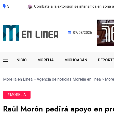
5
SSM fortalece la detección oportuna de cánce
07/08/2026
INICIO
MORELIA
MICHOACÁN
DEPORT
Morelia en Línea
>
Agencia de noticias Morelia en linea
>
More
#MORELIA
Raúl Morón pedirá apoyo en pr