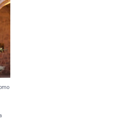
como
a