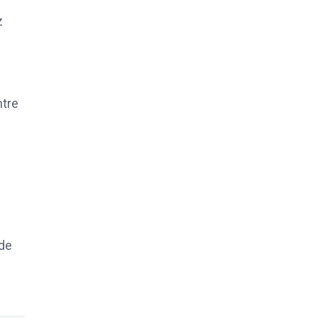
z
ntre
 de