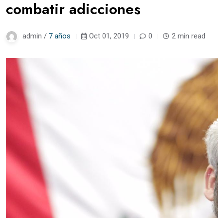
combatir adicciones
admin /
7 años
Oct 01, 2019
0
2 min read