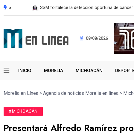
5
EE. UU. reanudará exportación de aguacate a pa
08/08/2026
INICIO
MORELIA
MICHOACÁN
DEPORT
Morelia en Línea
>
Agencia de noticias Morelia en linea
>
Mich
#MICHOACÁN
Presentará Alfredo Ramírez pro