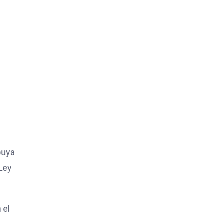
buya
 Ley
 el