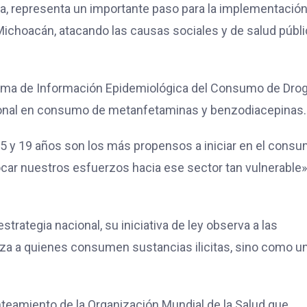
ra, representa un importante paso para la implementació
 Michoacán, atacando las causas sociales y de salud públ
stema de Información Epidemiológica del Consumo de Drog
ional en consumo de metanfetaminas y benzodiacepinas.
15 y 19 años son los más propensos a iniciar en el cons
focar nuestros esfuerzos hacia ese sector tan vulnerable»
strategia nacional, su iniciativa de ley observa a las
iza a quienes consumen sustancias ilicitas, sino como u
teamiento de la Organización Mundial de la Salud que