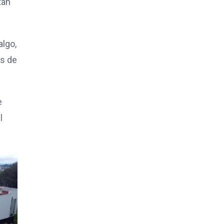
tan
algo,
ás de
e
l