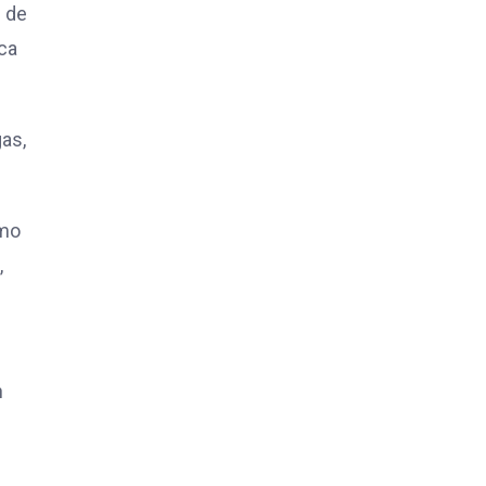
n de
ica
as,
umo
,
n