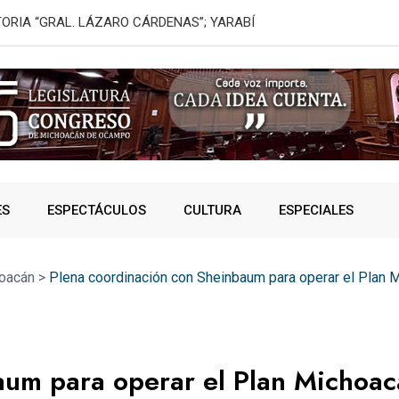
 semillas con
¿Vas rumbo a
ES
ESPECTÁCULOS
CULTURA
ESPECIALES
oacán
>
Plena coordinación con Sheinbaum para operar el Plan Mi
aum para operar el Plan Michoa