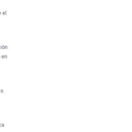
 el
sión
o en
es
ca