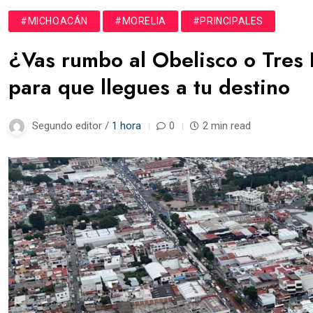
#MICHOACÁN
#MORELIA
#PRINCIPALES
¿Vas rumbo al Obelisco o Tres 
para que llegues a tu destino
Segundo editor /
1 hora
0
2 min read