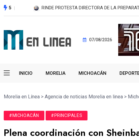
5
 YARABÍ
Michoacán rebasa su meta al dispersar 204 mil
07/08/2026
INICIO
MORELIA
MICHOACÁN
DEPORT
Morelia en Línea
>
Agencia de noticias Morelia en linea
>
Mich
#MICHOACÁN
#PRINCIPALES
Plena coordinación con Sheinb