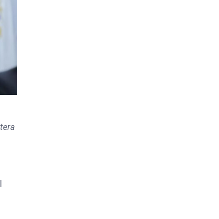
tera
l