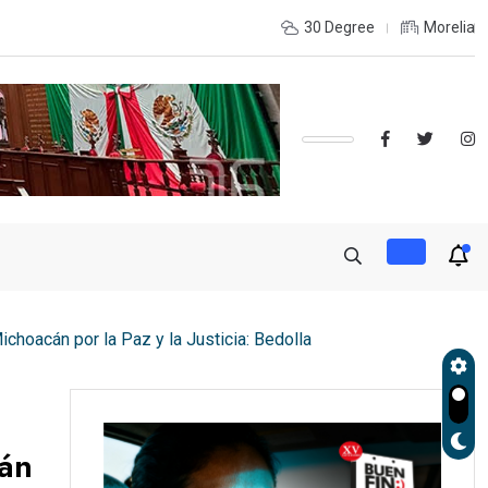
l Obelisco o Tres Puentes? Conoce las rutas
30 Degree
Morelia
choacán por la Paz y la Justicia: Bedolla
cán