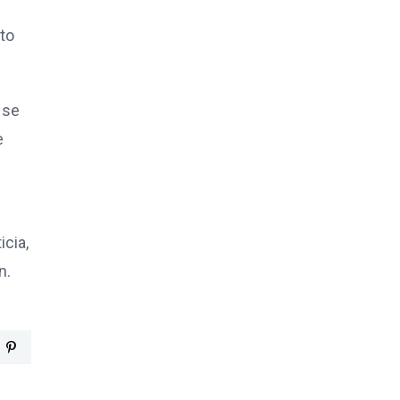
lto
 se
e
icia,
n.