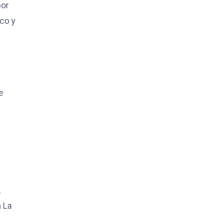
por
sco y
e
,
a La