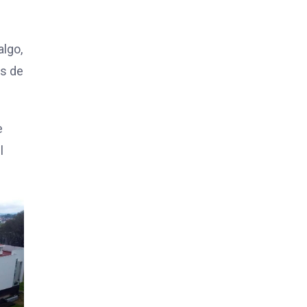
algo,
ás de
e
l