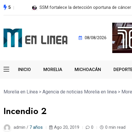
5
EE. UU. reanudará exportación de aguacate a pa
08/08/2026
INICIO
MORELIA
MICHOACÁN
DEPORT
Morelia en Línea
>
Agencia de noticias Morelia en linea
>
More
Incendio 2
admin /
7 años
Ago 20, 2019
0
0 min read