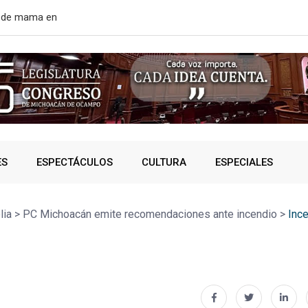
rtir de mañana
¿VIVES AL 
ES
ESPECTÁCULOS
CULTURA
ESPECIALES
lia
>
PC Michoacán emite recomendaciones ante incendio
>
Inc