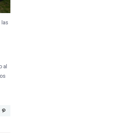
 las
o al
los