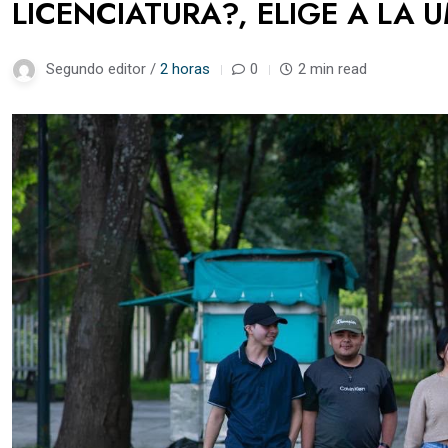
LICENCIATURA?, ELIGE A LA 
Segundo editor /
2 horas
0
2 min read