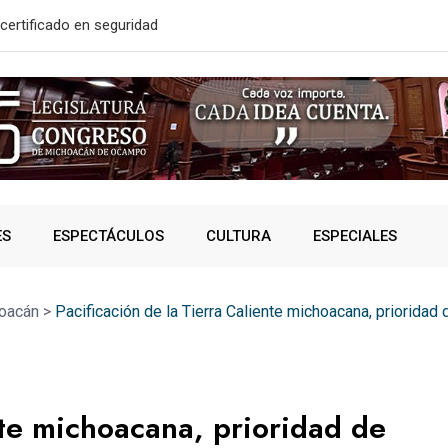
solidó acceso a
A SUMAR EN
ES
ESPECTÁCULOS
CULTURA
ESPECIALES
oacán
>
Pacificación de la Tierra Caliente michoacana, prioridad
nte michoacana, prioridad de