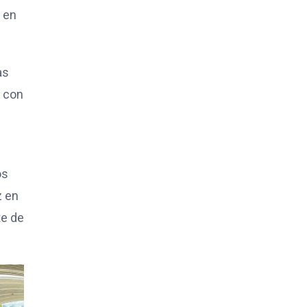
r en
as
a con
os
z en
te de