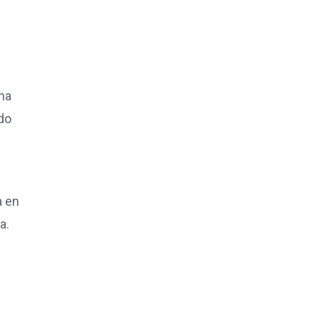
na
ado
a en
a.