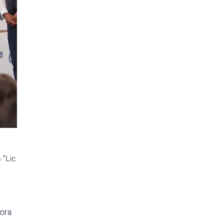
“Lic.
tora