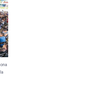
iona
la