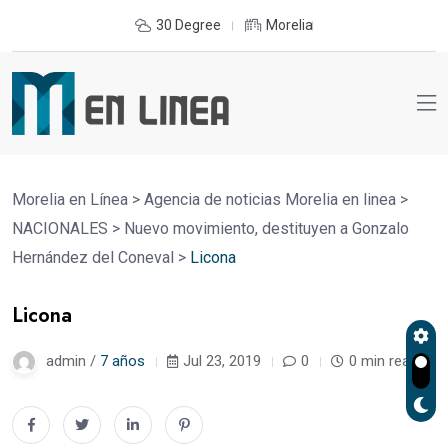
30 Degree
Morelia
Morelia en Línea
>
Agencia de noticias Morelia en linea
>
NACIONALES
>
Nuevo movimiento, destituyen a Gonzalo
Hernández del Coneval
>
Licona
Licona
admin /
7 años
Jul 23, 2019
0
0 min read