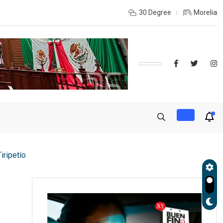
e coordinación con autoridades de EE.UU. para reforzar seguridad
30 Degree
Morelia
iripetío