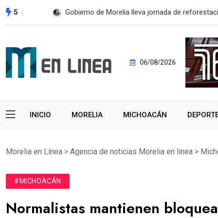
5
ESTE MIÉRCOLES, UMSNH LANZA TERCERA C
06/08/2026
INICIO
MORELIA
MICHOACÁN
DEPORT
Morelia en Línea
>
Agencia de noticias Morelia en linea
>
Mich
#MICHOACÁN
Normalistas mantienen bloqueada