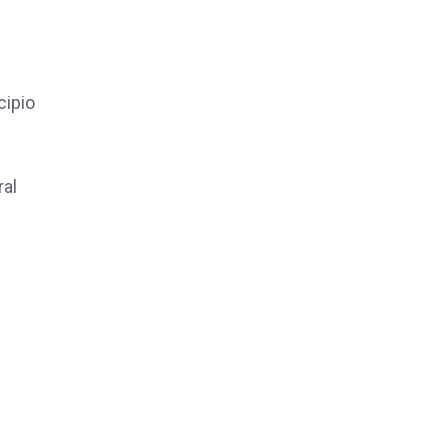
cipio
ral