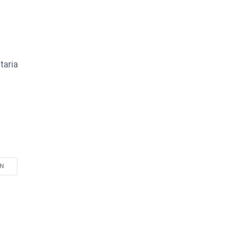
taria
EN