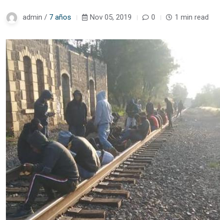
admin /
7 años
Nov 05, 2019
0
1 min read