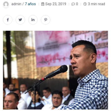
admin /
7 años
Sep 23, 2019
0
3 min read