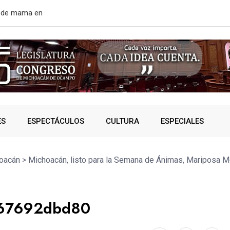
rtir de mañana
¿VIVES AL 
ES
ESPECTÁCULOS
CULTURA
ESPECIALES
oacán
>
Michoacán, listo para la Semana de Ánimas, Mariposa M
767692dbd80