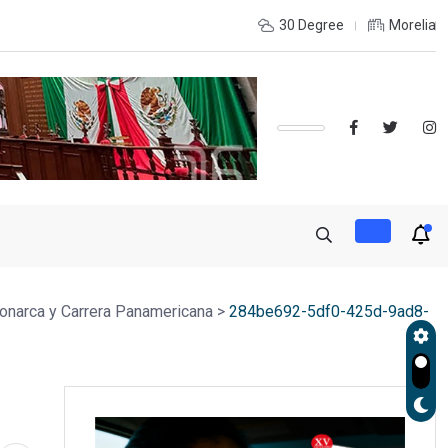
INTERIOR DEL ESTADO Y DESEAS ESTUDIAR UNA LICENCIATURA?,
30 Degree
Morelia
onarca y Carrera Panamericana
>
284be692-5df0-425d-9ad8-