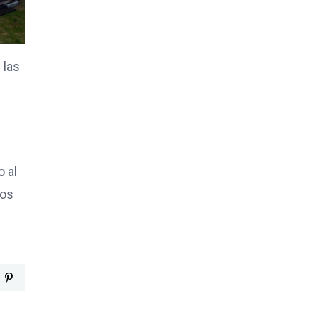
 las
o al
los