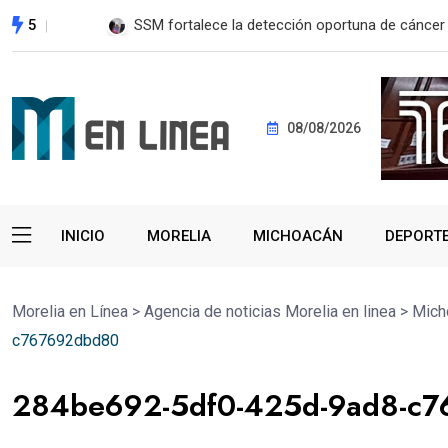
5
EE. UU. reanudará exportación de aguacate a pa
08/08/2026
INICIO
MORELIA
MICHOACÁN
DEPORT
Morelia en Línea
>
Agencia de noticias Morelia en linea
>
Mich
c767692dbd80
284be692-5df0-425d-9ad8-c