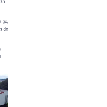
tan
algo,
ás de
e
l